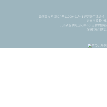
云南日报网
滇ICP备11000491号-1
经营许可证编号：滇B-2-4-
云南日报报业集
云南省互联网违法和不良信息举报电话：087
互联网新闻信息服