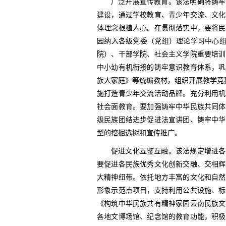
广泛开展宣传教育。该法明确将铸牢
建设，通过学校教育、青少年交流、文化
体理念根植人心。在贯彻落实中，要将民
园纳入各级党委（党组）理论学习中心组
院）、干部学院、社会主义学院重要培训
中小幼有机衔接的铸牢意识教育体系，巩
族大家庭》等统编教材，组织开展教学竞
施打造青少年交流活动品牌。充分利用机
社会面教育。要加强铸牢中华民族共同体
级民族团结进步促进法宣讲团、铸牢中华
型的挖掘选树和宣传推广。
促进文化互鉴互融。该法规定增进各
要促进各民族优秀文化创新交融、交相辉
大精神纽带。依托地方丰富的文化和自然
形象示范点项目，支持利用公共设施、标
《构筑中华民族共有精神家园云南民族文
各地文博场馆、纪念馆的教育功能，积极