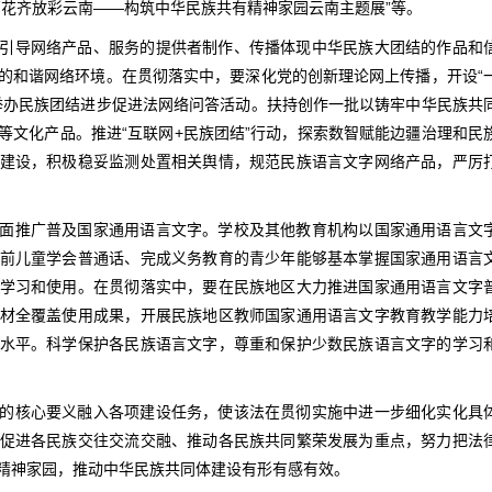
百花齐放彩云南——构筑中华民族共有精神家园云南主题展”等。
引导网络产品、服务的提供者制作、传播体现中华民族大团结的作品和
的和谐网络环境。在贯彻落实中，要深化党的创新理论网上传播，开设“
举办民族团结进步促进法网络问答活动。扶持创作一批以铸牢中华民族共
等文化产品。推进“互联网+民族团结”行动，探索数智赋能边疆治理和民
建设，积极稳妥监测处置相关舆情，规范民族语言文字网络产品，严厉
面推广普及国家通用语言文字。学校及其他教育机构以国家通用语言文
前儿童学会普通话、完成义务教育的青少年能够基本掌握国家通用语言
学习和使用。在贯彻落实中，要在民族地区大力推进国家通用语言文字
材全覆盖使用成果，开展民族地区教师国家通用语言文字教育教学能力
水平。科学保护各民族语言文字，尊重和保护少数民族语言文字的学习
的核心要义融入各项建设任务，使该法在贯彻实施中进一步细化实化具
促进各民族交往交流交融、推动各民族共同繁荣发展为重点，努力把法
精神家园，推动中华民族共同体建设有形有感有效。