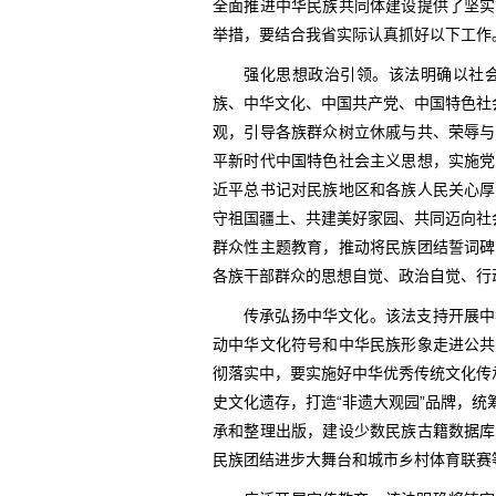
全面推进中华民族共同体建设提供了坚实
举措，要结合我省实际认真抓好以下工作
强化思想政治引领。该法明确以社
族、中华文化、中国共产党、中国特色社
观，引导各族群众树立休戚与共、荣辱与
平新时代中国特色社会主义思想，实施党
近平总书记对民族地区和各族人民关心厚
守祖国疆土、共建美好家园、共同迈向社
群众性主题教育，推动将民族团结誓词碑
各族干部群众的思想自觉、政治自觉、行
传承弘扬中华文化。该法支持开展中
动中华文化符号和中华民族形象走进公共
彻落实中，要实施好中华优秀传统文化传
史文化遗存，打造“非遗大观园”品牌，
承和整理出版，建设少数民族古籍数据库
民族团结进步大舞台和城市乡村体育联赛