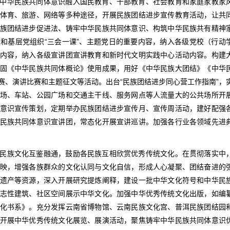
中华民族共同体意识融入国民教育、干部教育、社会教育和家庭家教家
体育、旅游、网络等多种途径，开展民族团结进步宣传教育活动，让共
族团结进步促进法、铸牢中华民族共同体意识、构筑中华民族共有精神
和基层党组织“三会一课”、主题党日的重要内容，纳入各级党校（行动
内容，纳入各级宣讲团宣讲教育和新时代文明实践中心活动内容。构建
固《中华民族共同体概论》使用成果，用好《中华民族大团结》《中华
赛、演讲比赛和主题征文等活动。出台“民族团结进步同心营工作指南”，
场、车站、公园广场和交通主干线、服务网点等人流量大的公共场所开
意识宣传策划，定期举办民族团结进步宣传月、宣传周活动，建好配强
民族共同体意识宣讲团，常态化开展宣讲巡讲。加强各行业各领域先进
民族文化互鉴融通，鼓励各民族互相欣赏优秀传统文化。在贯彻落实中
映，增强各族群众的文化认同与文化自信，形成人心凝聚、团结奋进的
遗产等资源，深入开展研究提炼阐释，建设一批中华文化符号和中华民
志性建筑、社区空间展示中华文化。加强中华优秀传统文化出版，如编
化书系》。充分发挥云南省博物馆、云南民族文化宫、普洱民族团结园
开展中华优秀传统文化展览、展演活动，聚焦铸牢中华民族共同体意识