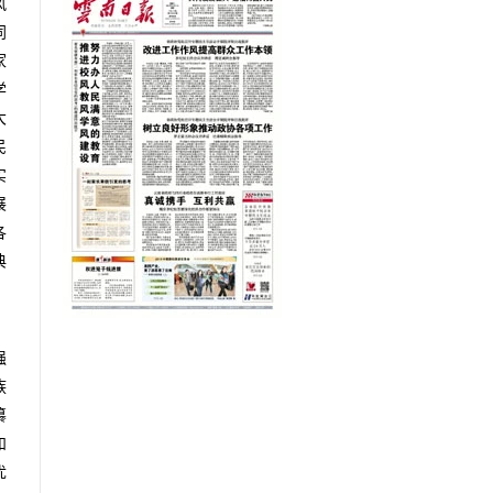
风
同
家
学
大
民
实
展
各
典
，
强
族
纂
和
优