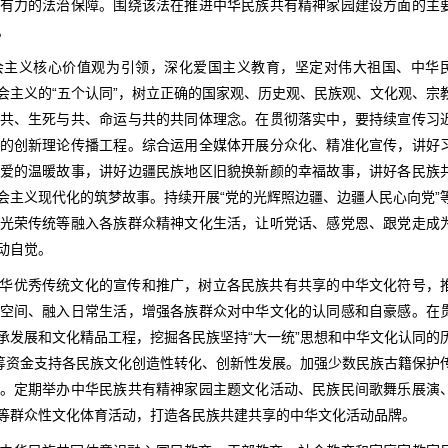
有力的法治保障。围绕该法在推进中华民族共有精神家园建设方面的主
。
会主义核心价值观为引领，深化爱国主义教育，坚定对伟大祖国、中华
会主义的“五个认同”，树立正确的国家观、历史观、民族观、文化观、宗
共、生死与共、命运与共的共同体理念。在贯彻落实中，要持续宣传习
的创新理论传播工程。综合运用全媒体开展分众化、精准化宣传，讲好
爱的温暖故事，讲好边疆民族地区旧貌换新颜的幸福故事，讲好各民族
会主义现代化的筑梦故事。持续开展“党的光辉照边疆、边疆人民心向党”
光荣传统等融入各族群众精神文化生活，让听党话、感党恩、跟党走成
动自觉。
华优秀传统文化的宣传和推广，树立各民族共有共享的中华文化符号，
空间、融入日常生活，增强各族群众对中华文化的认同感和自豪感。在
承发展和文化精品工程，挖掘各民族坚持“大一统”思想和中华文化认同的
统筹资金支持各民族文化创造性转化、创新性发展。加强少数民族古籍保护
。定期举办中华民族共有精神家园主题文化活动、民族民间歌舞乐展演
等群众性文化体育活动，打造各民族共建共享的中华文化活动品牌。