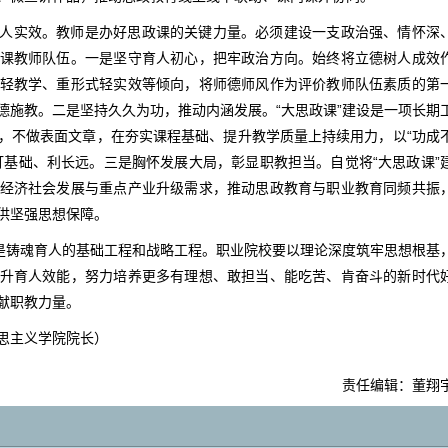
人实效。教师是办好思政课的关键力量。必须建设一支政治强、情怀深
课教师队伍。一是坚守育人初心，把牢政治方向。始终将立德树人成效
轻教学、重形式轻实效等倾向，将师德师风作为评价教师队伍素质的第
德施教。二是坚持久久为功，推动内涵发展。“大思政课”建设是一项长期
，不做表面文章，在夯实课程基础、提升教学质量上持续用力，以“功成
打基础、利长远。三是胸怀发展大局，彰显职教担当。自觉将“大思政课”
经济社会发展与重点产业升级需求，推动思政教育与职业教育同频共振
供坚强思想保障。
设是铸魂育人的基础工程和战略工程。职业院校要以理论深度筑牢思想根基
升育人效能，努力培养更多有理想、敢担当、能吃苦、肯奋斗的新时代
献职教力量。
思主义学院院长）
责任编辑：董翔