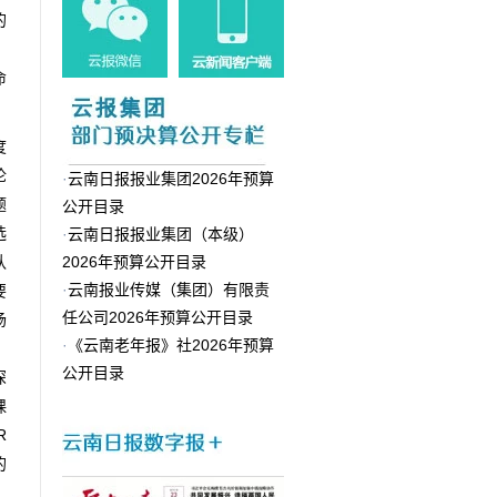
的
，
命
度
论
·
云南日报报业集团2026年预算
题
公开目录
选
·
云南日报报业集团（本级）
认
2026年预算公开目录
·
云南报业传媒（集团）有限责
要
任公司2026年预算公开目录
场
·
《云南老年报》社2026年预算
、
公开目录
深
课
R
的