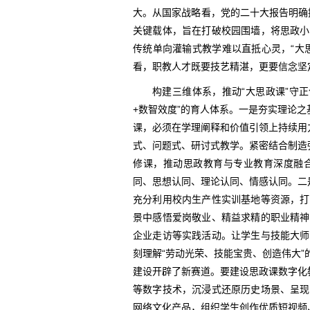
大。从国家战略看，党的二十大报告明确提
关键载体，旨在打破校园围墙，将思政小
传统单向灌输式教学难以直抵心灵，“大
看，职教人才既要技艺精湛，更要信念坚
构建三维体系，推动“大思政课”守正
+数智效度”的育人体系。一是夯实理论之
课，必须在学理阐释和价值引领上持续用
式、问题式、研讨式教学。紧密结合制造
修课，推动思政教育与专业教育深度融
同、思想认同、理论认同、情感认同。二
充分利用校内生产性实训基地等资源，打
景中感悟爱岗敬业、精益求精的职业精神
企业走访等实践活动。让学生与技能大师
刻理解“劳动光荣、技能宝贵、创造伟大
建设开辟了新赛道。要建设思政课数字化
等数字技术，沉浸式还原历史场景、呈现
网络文化产品，组织学生创作优质短视频