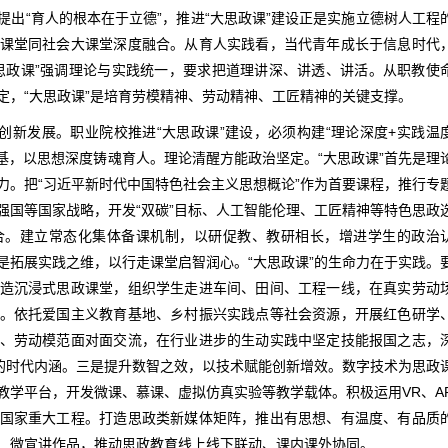
出“育人的根本在于立德”，推进“大思政课”建设正是实施立德树人工程
课堂同社会大课堂深度融合。从育人实践看，当代青年成长于信息时代
思政课”强调理论与实践统一，要求把道理讲深、讲透、讲活。从职教使
定，“大思政课”是培育劳模精神、劳动精神、工匠精神的关键支撑。
创新发展。职业院校推进“大思政课”建设，必须构建“理论深度+实践温
基，以思想深度铸魂育人。理论清醒方能政治坚定。“大思政课”首先是理
力。把“习近平新时代中国特色社会主义思想概论”作为首要课程，推行专
强国等国家战略，开发“双碳”目标、人工智能伦理、工匠精神等特色思政
合。建立常态化集体备课机制，以研促教、教研相长，增进学生的政治
是拓展实践之维，以行走课堂启智润心。“大思政课”的生命力在于实践。
造沉浸式思政课堂，组织学生走进车间、田间、工程一线，在真实劳动
。依托爱国主义教育基地、乡村振兴实践点等社会资源，开展红色研学
、劳动模范面对面交流，在行业进步的生动实践中坚定技能报国之志，
”的时代内涵。三是提升数智之效，以技术赋能创新增效。数字技术为思政
教学平台，开发微课、慕课、虚拟仿真实验等教学载体。积极运用VR、A
国家重大工程。打造思政类新媒体矩阵，推出有思想、有温度、有品质
、微宣讲作品，推动思政教育线上线下联动、课内课外协同。