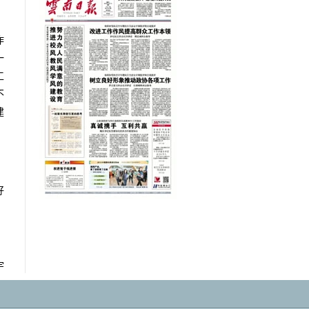
、
作
一
工
不
建
，
，
好
宇