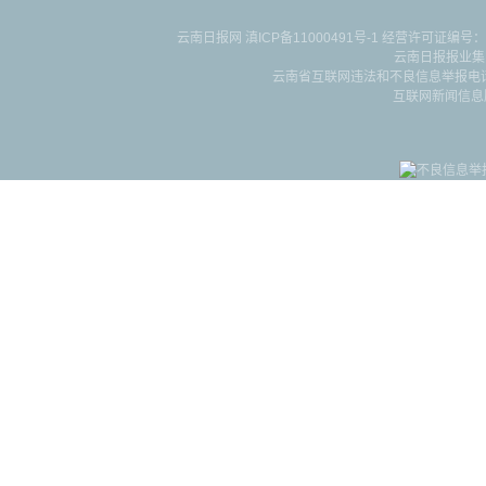
云南日报网
滇ICP备11000491号-1
经营许可证编号：滇B-2-4-
云南日报报业集
云南省互联网违法和不良信息举报电话：087
互联网新闻信息服