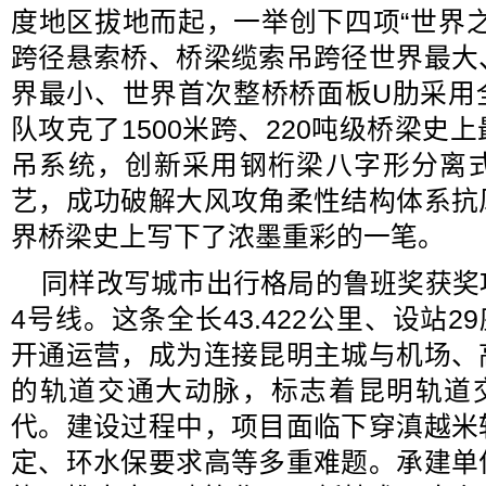
度地区拔地而起，一举创下四项“世界
跨径悬索桥、桥梁缆索吊跨径世界最大
界最小、世界首次整桥桥面板U肋采用
队攻克了1500米跨、220吨级桥梁史
吊系统，创新采用钢桁梁八字形分离
艺，成功破解大风攻角柔性结构体系抗
界桥梁史上写下了浓墨重彩的一笔。
同样改写城市出行格局的鲁班奖获奖
4号线。这条全长43.422公里、设站2
开通运营，成为连接昆明主城与机场、
的轨道交通大动脉，标志着昆明轨道交
代。建设过程中，项目面临下穿滇越米
定、环水保要求高等多重难题。承建单