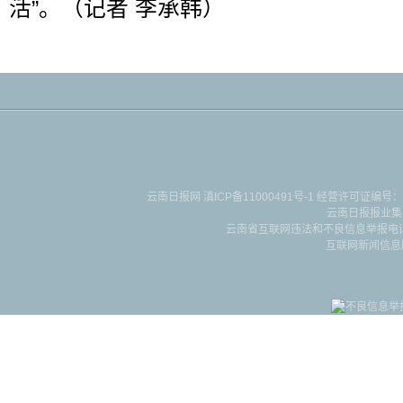
活”。（记者 李承韩）
云南日报网
滇ICP备11000491号-1
经营许可证编号：滇B-2-4-
云南日报报业集
云南省互联网违法和不良信息举报电话：087
互联网新闻信息服