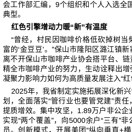
会工作部汇编，9个组织和个人入选全国志
典型。
红色引擎增动力
暖“新”有温度
“曾经，村民因咖啡价格低砍掉树当
富的‘金豆豆’。”保山市隆阳区潞江镇
离不开保山市咖啡产业协会搭平台、链
精全市咖啡产业的努力，生动诠释出增
凝聚力影响力如何为高质量发展注入“红
2025年，我省制定实施拓展深化新
划，全面落实“管行业也要管党建”责
提质增效。集中攻坚，1.89万户非公企
实现“两个覆盖”，向5000余户“三有
员。创新模式，开展美团“纵向垂直+横