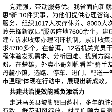
党建强，带动服务优。我省面向新就
惠“新”10件实事，为他们提供心理咨
服务，组织1017人次疗休养、8000
岭先锋新家园”服务阵地7600余个，建
建立诉求收集办理闭环机制，累计收集
求4780多个。在普洱，12名机关党员
程体验发现需求、分析困难、找到方案
盼。在楚雄，外卖小哥刘帆看着“骑手
丹麓小镇，选路、停车、进门、配送一
市温暖”体现在行动中，展现出新成效。
共建共治提效能
减负添活力
走进马关县坡脚镇田蓬村，多年的脏
有致、鲜花迎风绽放。村民们颇为自豪