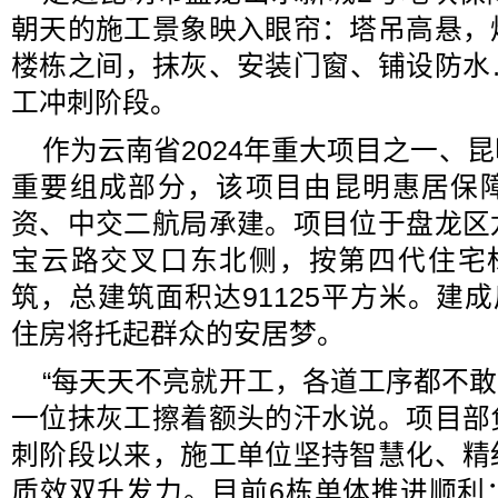
朝天的施工景象映入眼帘：塔吊高悬，
楼栋之间，抹灰、安装门窗、铺设防水
工冲刺阶段。
作为云南省2024年重大项目之一、
重要组成部分，该项目由昆明惠居保
资、中交二航局承建。项目位于盘龙区
宝云路交叉口东北侧，按第四代住宅
筑，总建筑面积达91125平方米。建成
住房将托起群众的安居梦。
“每天天不亮就开工，各道工序都不敢
一位抹灰工擦着额头的汗水说。项目部
刺阶段以来，施工单位坚持智慧化、精
质效双升发力。目前6栋单体推进顺利