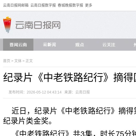
云南日报网邮箱
云南日报数字报
春城晚报数字报
更多
首页
>
文体
> 正文
纪录片《中老铁路纪行》摘得
发布时间：2026-05-12 04:43:14 来源：
云南日报
近日，纪录片《中老铁路纪行》摘得
纪录片类金奖。
《中老铁路纪行》共3集，时长75分