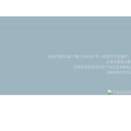
云南日报网
滇ICP备11000491号-1
经营许可证编号：滇B-2-4-
云南日报报业集
云南省互联网违法和不良信息举报电话：087
互联网新闻信息服