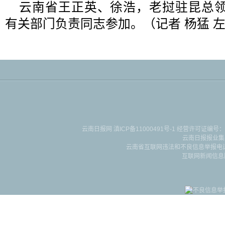
云南省王正英、徐浩，老挝驻昆总领
有关部门负责同志参加。（记者 杨猛 
云南日报网
滇ICP备11000491号-1
经营许可证编号：滇B-2-4-
云南日报报业集
云南省互联网违法和不良信息举报电话：087
互联网新闻信息服