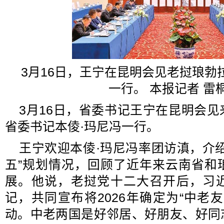
3月16日，王宁在昆明会见老挝琅勃
一行。 本报记者 雷
3月16日，省委书记王宁在昆明会
省委书记本倰·玛尼冯一行。
王宁欢迎本倰·玛尼冯率团访滇，介
五”规划情况，回顾了近年来云南省和
展。他说，老挝党十二大召开后，习
记，共同宣布将2026年确定为“中老
动。中老两国是好邻居、好朋友、好同