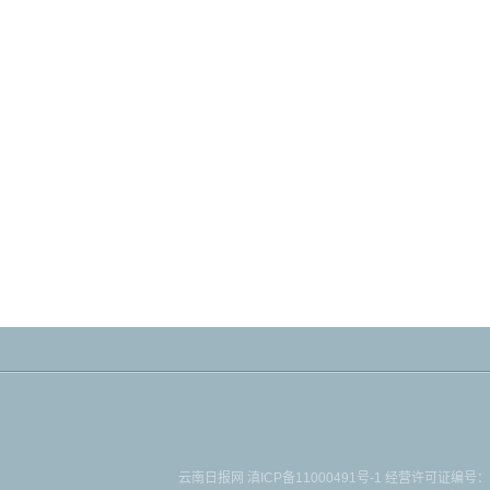
云南日报网
滇ICP备11000491号-1
经营许可证编号：滇B-2-4-