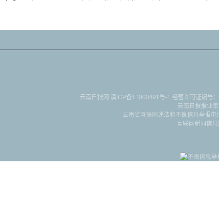
云南日报网
滇ICP备11000491号-1
经营许可证编号：滇B-2-4-
云南日报报业集
云南省互联网违法和不良信息举报电话：087
互联网新闻信息服