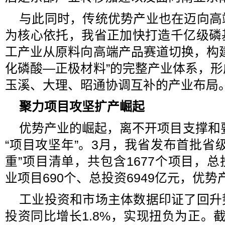
与此同时，传统优势产业也在迈向高
为核心依托，我省正加快打造千亿级磷
工产业从原料向高端产品赛道切换，构
化磷酸—正极材料”的完整产业体系，
玉溪、大理、昭通协调互补的产业布局
聚力项目攻坚扩产崛起
优势产业的崛起，离不开项目支撑和要
“项目攻坚年”。3月，我省发布首批省
重”项目清单，共包含1677个项目，总
业项目690个、总投资6949亿元，优
工业投资和市场主体数据印证了回升
投资同比增长1.8%，实现扭负为正。