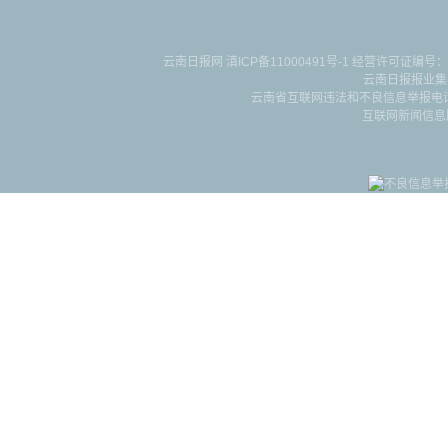
云南日报网
滇ICP备11000491号-1
经营许可证编号：滇B-2-4-
云南日报报业集
云南省互联网违法和不良信息举报电话：087
互联网新闻信息服