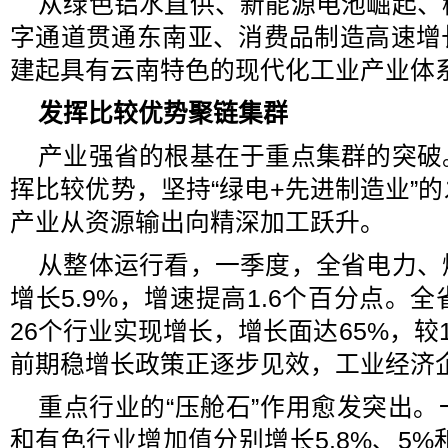
从绿色铝水直供、新能源电池崛起、
字通道贯通东南亚、消费品制造高速增
建起具有云南特色的现代化工业产业体
发挥比较优势聚链集群
产业强省的根基在于重点集群的突破
挥比较优势，坚持“绿电+先进制造业”
产业从资源输出向精深加工跃升。
从整体运行看，一季度，全省电力、
增长5.9%，增速提高1.6个百分点。
26个行业实现增长，增长面达65%，较
前期稳增长政策正逐步见效，工业经济
重点行业的“压舱石”作用愈发突出
和有色行业增加值分别增长5.8%、5%