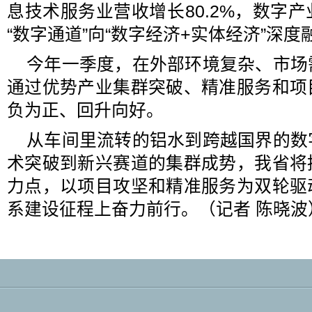
息技术服务业营收增长80.2%，数字
“数字通道”向“数字经济+实体经济”深度
今年一季度，在外部环境复杂、市场
通过优势产业集群突破、精准服务和项
负为正、回升向好。
从车间里流转的铝水到跨越国界的数
术突破到新兴赛道的集群成势，我省将
力点，以项目攻坚和精准服务为双轮驱
系建设征程上奋力前行。（记者 陈晓波