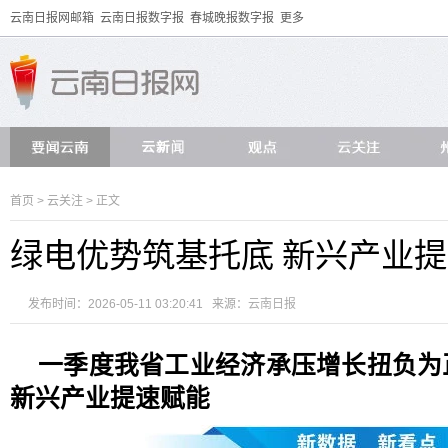
云南日报网邮箱
云南日报数字报
春城晚报数字报
更多
首页
>
云关注
> 正文
绿电优势筑基托底 新兴产业
发布时间：2026-05-11 03:20:41 来源：
云南日报
一季度我省工业经济承压增长扭负为
新兴产业提速赋能