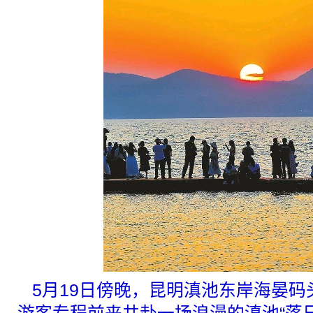
5月19日傍晚，昆明滇池东岸海晏