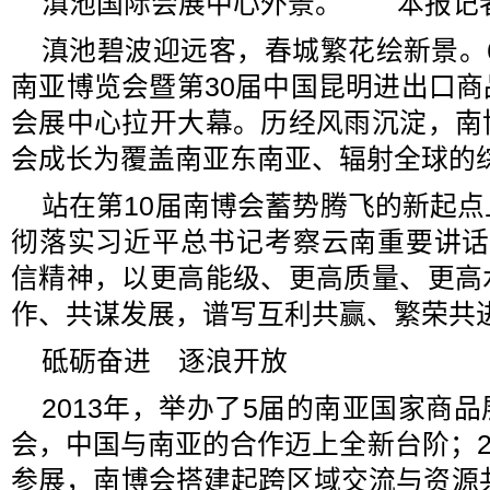
滇池国际会展中心外景。 本报记
滇池碧波迎远客，春城繁花绘新景。6
南亚博览会暨第30届中国昆明进出口
会展中心拉开大幕。历经风雨沉淀，南
会成长为覆盖南亚东南亚、辐射全球的
站在第10届南博会蓄势腾飞的新起
彻落实习近平总书记考察云南重要讲话
信精神，以更高能级、更高质量、更高
作、共谋发展，谱写互利共赢、繁荣共
砥砺奋进 逐浪开放
2013年，举办了5届的南亚国家商
会，中国与南亚的合作迈上全新台阶；20
参展，南博会搭建起跨区域交流与资源共