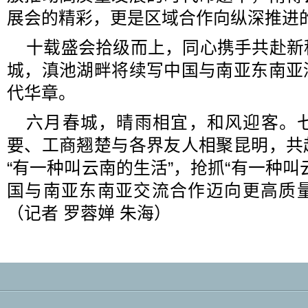
展会的精彩，更是区域合作向纵深推进
十载盛会拾级而上，同心携手共赴新
城，滇池湖畔将续写中国与南亚东南亚
代华章。
六月春城，晴雨相宜，和风迎客。
要、工商翘楚与各界友人相聚昆明，共
“有一种叫云南的生活”，抢抓“有一种叫
国与南亚东南亚交流合作迈向更高质
（记者 罗蓉婵 朱海
）