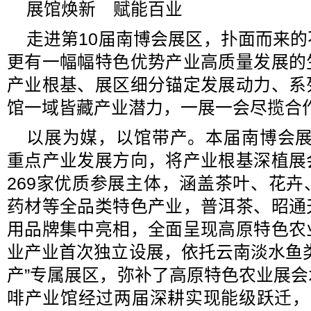
展馆焕新 赋能百业
走进第10届南博会展区，扑面而来
更有一幅幅特色优势产业高质量发展的
产业根基、展区细分锚定发展动力、系
馆一域皆藏产业潜力，一展一会尽揽合
以展为媒，以馆带产。本届南博会展馆设
重点产业发展方向，将产业根基深植展
269家优质参展主体，涵盖茶叶、花
药材等全品类特色产业，普洱茶、昭通
用品牌集中亮相，全面呈现高原特色农
业产业首次独立设展，依托云南淡水鱼
产”专属展区，弥补了高原特色农业展
啡产业馆经过两届深耕实现能级跃迁，