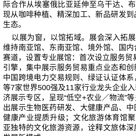
际合作从埃塞俄比亚延伸至乌干达、布
现从咖啡种植、精深加工、新品研发到
生态。
以展为窗，以馆拓域。展会深入拓展
维持南亚馆、东南亚馆、境外馆、国内
赛道，设置专业展馆：首次设立服务贸易
引擎，集中展示服务贸易重点业态和创
中国跨境电力交易规则、绿证认证体系
等7家世界500强及11家行业龙头企业
济展示专区，呈现“低空+农业／物流”
出展示生物医药研发、大健康产品、中
健康产业提质升级；文化旅游体育馆聚
亚独特的文化旅游资源，诠释文旅体深