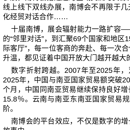
线上线下双线办展，南博会不再限于几
化经贸对话合作……
十届南博，展会辐射能力一路扩容—
的“邻里对话”，到汇聚69个国家和地区1
际客厅”，每一位客商的奔赴、每一次
升温，都见证着中国开放大门越开越大
数字折射跨越。2007年至2025年
2025年，中国与南亚国家贸易额突破2
个月，中国同南亚贸易继续保持良好增
15.8％。云南与南亚东南亚国家贸易
阶。
南博会的平台效应，不仅是数字的增