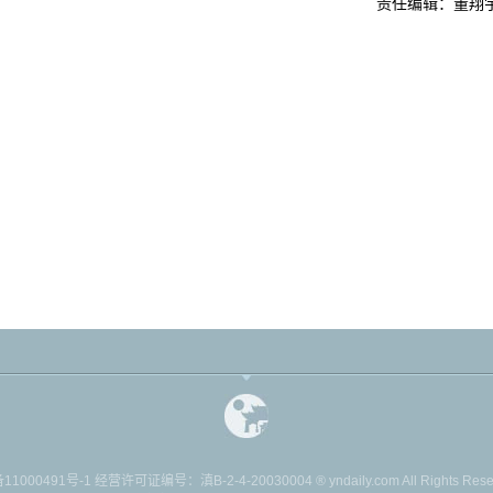
责任编辑：董翔
11000491号-1
经营许可证编号：滇B-2-4-20030004 ® yndaily.com All Rights Reserv