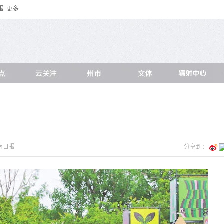
报
更多
南日报
分享到：