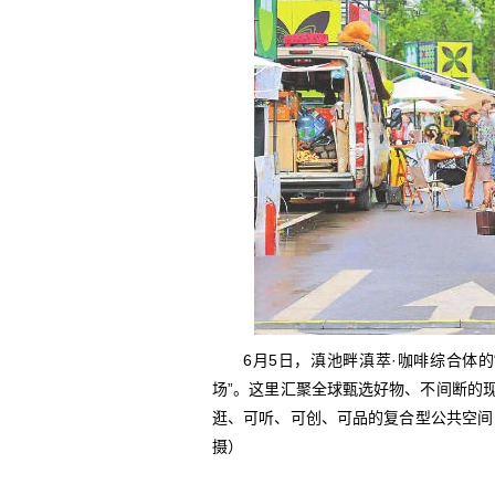
6月5日，滇池畔滇萃·咖啡综合体
场”。这里汇聚全球甄选好物、不间断的
逛、可听、可创、可品的复合型公共空间
摄）