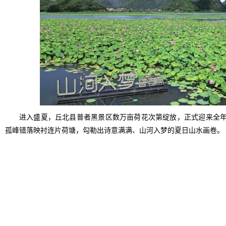
进入盛夏，丘北县普者黑景区数万亩荷花次第绽放，正式迎来全
孤峰错落映衬连片荷塘，勾勒出诗意满满、山河入梦的夏日山水画卷。