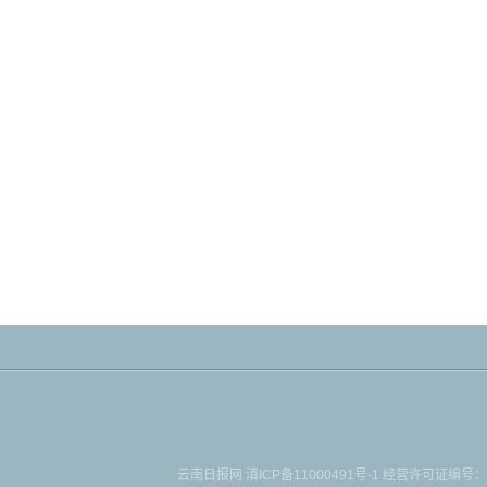
云南日报网
滇ICP备11000491号-1
经营许可证编号：滇B-2-4-