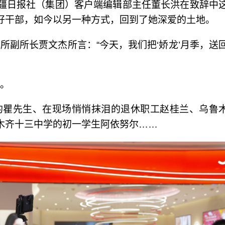
新疆日报社（集团）客户端编辑部主任董长洪在致辞中
好干部，如今以另一种方式，回到了她深爱的土地。
所副所长贾文杰所言：“今天，我们把‘娇龙’月季，送
。
的瞿先生、在现场悄悄抹泪的退休职工赵桂兰、乌鲁
木齐十三中学的初一学生阿依努尔……