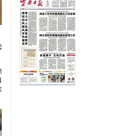
起
地
直
农