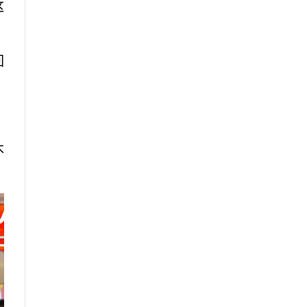
这
回
木