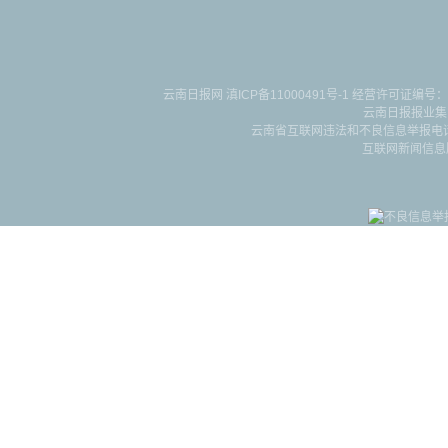
云南日报网
滇ICP备11000491号-1
经营许可证编号：滇B-2-4-
云南日报报业集
云南省互联网违法和不良信息举报电话：087
互联网新闻信息服