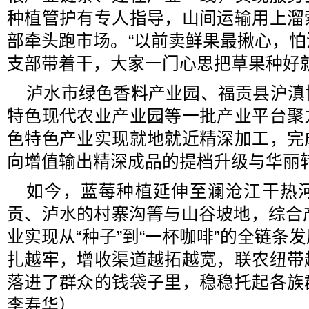
种植管护有专人指导，山间运输用上溜
部牵头跑市场。“以前卖鲜果最揪心，
支部带着干，大家一门心思把草果种好
泸水市绿色香料产业园、福贡县沪滇
特色现代农业产业园等一批产业平台聚
色特色产业实现就地就近精深加工，完
向增值输出精深成品的提档升级与华丽
如今，蓝莓种植延伸至澜沧江干热
贡、泸水的村寨沟箐与山谷坡地，综合
业实现从“种子”到“一杯咖啡”的全链条
扎越牢，增收渠道越拓越宽，联农纽带
落进了群众的钱袋子里，稳稳托起各族
李寿华）