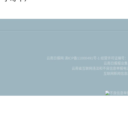
云南日报网
滇ICP备11000491号-1
经营许可证编号：滇B-2-4-
云南日报报业集
云南省互联网违法和不良信息举报电话：087
互联网新闻信息服