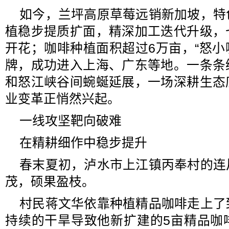
如今，兰坪高原草莓远销新加坡，特
植稳步提质扩面，精深加工迭代升级，
开花；咖啡种植面积超过6万亩，“怒小咖
牌，成功进入上海、广东等地。一条条
和怒江峡谷间蜿蜒延展，一场深耕生态
业变革正悄然兴起。
一线攻坚靶向破难
在精耕细作中稳步提升
春末夏初，泸水市上江镇丙奉村的连
茂，硕果盈枝。
村民蒋文华依靠种植精品咖啡走上了
持续的干旱导致他新扩建的5亩精品咖