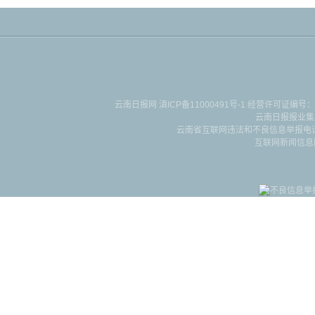
云南日报网
滇ICP备11000491号-1
经营许可证编号：滇B-2-4-
云南日报报业集
云南省互联网违法和不良信息举报电话：087
互联网新闻信息服