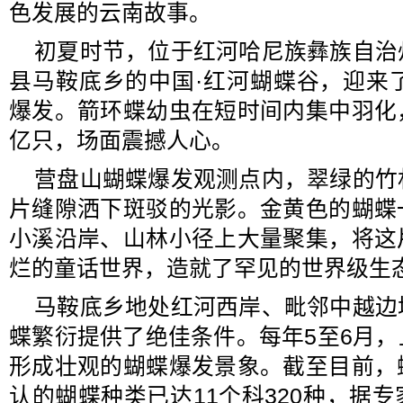
色发展的云南故事。
初夏时节，位于红河哈尼族彝族自治
县马鞍底乡的中国·红河蝴蝶谷，迎来
爆发。箭环蝶幼虫在短时间内集中羽化
亿只，场面震撼人心。
营盘山蝴蝶爆发观测点内，翠绿的竹
片缝隙洒下斑驳的光影。金黄色的蝴蝶
小溪沿岸、山林小径上大量聚集，将这
烂的童话世界，造就了罕见的世界级生
马鞍底乡地处红河西岸、毗邻中越边
蝶繁衍提供了绝佳条件。每年5至6月
形成壮观的蝴蝶爆发景象。截至目前，
认的蝴蝶种类已达11个科320种，据