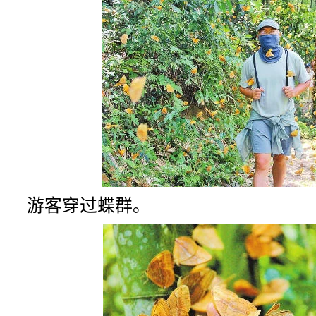
游客穿过蝶群。