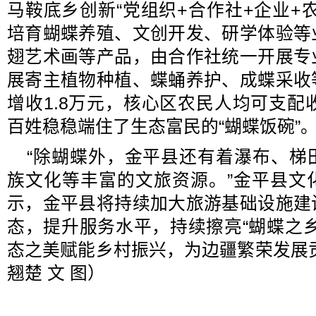
马鞍底乡创新“党组织+合作社+企业+
培育蝴蝶养殖、文创开发、研学体验等
翅艺术画等产品，由合作社统一开展专
展寄主植物种植、蝶蛹养护、成蝶采收
增收1.8万元，核心区农民人均可支配收
百姓稳稳端住了生态富民的“蝴蝶饭碗”
“除蝴蝶外，金平县还有着瀑布、梯
族文化等丰富的文旅资源。”金平县文
示，金平县将持续加大旅游基础设施建
态，提升服务水平，持续擦亮“蝴蝶之
态之美赋能乡村振兴，为边疆繁荣发展
翘楚 文 图
）