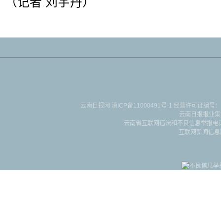
（记者 刘宇丹）
云南日报网
滇ICP备11000491号-1
经营许可证编号：滇B-2-4-
云南日报报业集
云南省互联网违法和不良信息举报电话：087
互联网新闻信息服