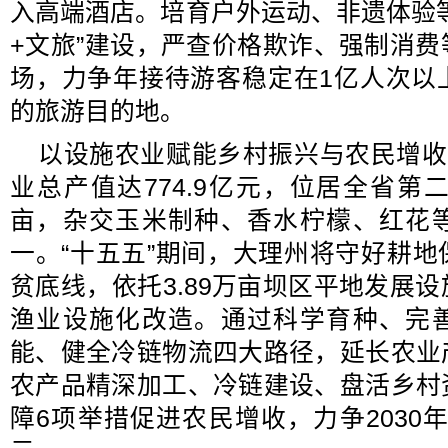
入高端酒店。培育户外运动、非遗体验
+文旅”建设，严查价格欺诈、强制消
场，力争年接待游客稳定在1亿人次以
的旅游目的地。
以设施农业赋能乡村振兴与农民增收
业总产值达774.9亿元，位居全省第
亩，杂交玉米制种、香水柠檬、红花
一。“十五五”期间，大理州将守好耕
贫底线，依托3.89万亩坝区平地发展
渔业设施化改造。通过科学育种、完
能、健全冷链物流四大路径，延长农业
农产品精深加工、冷链建设、盘活乡村
障6项举措促进农民增收，力争2030年