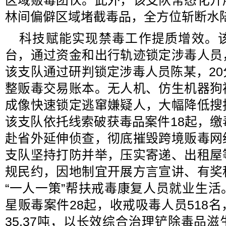
区域贩毒团伙。此外，该支队常态化开
林间偏僻区域堵截毒品，全方位斩断水
科技赋能实现禁毒工作提质增效。
台，通过资金和出行轨迹锁定涉毒人员
该支队通过研判锁定涉毒人员陈某，2
整贩毒交易账本。无人机、仿生机器狗
成像快速锁定逃窜嫌疑人，大幅降低搜
该支队依托线索破获毒品案件18起，缴毒
赴省外延伸侦查，彻底摧毁跨境贩毒网
支队坚持打防并举，压实寄递、出租屋
规民约，因地制宜开展方言宣讲、有奖
“一人一策”帮扶戒毒康复人员就业生
星贩毒案件28起，收戒吸毒人员518
35.37吨，以长效综合治理铲除毒品