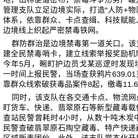
管理支队立足边境实际，打造“人防+物
体系，依靠群众、卡点查缉、科技赋能
边境线上织起严密禁毒铁网。
群防群治是边境禁毒第一道关口。该
建全民禁毒哨卡，建立线索举报奖励机
今年5月，畹町护边员戈某巡逻时发现
一时间上报民警，当场查获鸦片639.0
靠群众线索破获毒品案件8起，缴毒11.
同时，该支队在各交通卡点、物流网
盯货车、快递、翡翠原石等新型藏毒载
查站民警曾耗时4小时，从数十吨木炭
民警查破翡翠原石掏空藏毒、特产快递