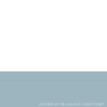
云南日报网
滇ICP备11000491号-1
经营许可证编号：滇B-2-4-