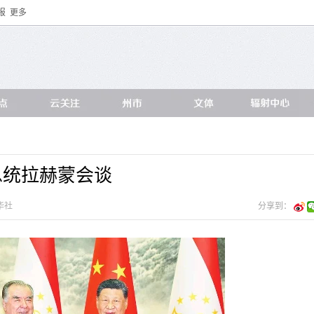
报
更多
总统拉赫蒙会谈
华社
分享到：