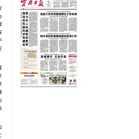
安
为
模
深
护
行
成
条
坚
强
为
股
和
工