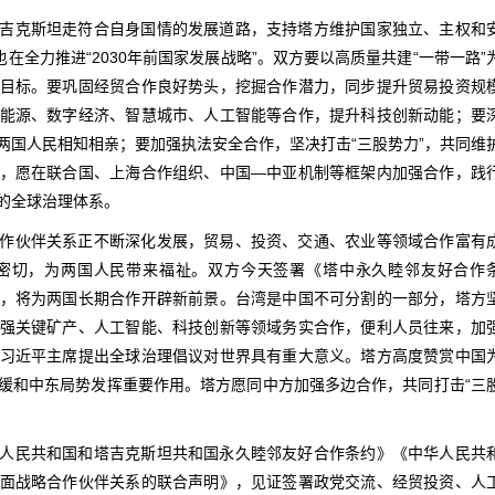
吉克斯坦走符合自身国情的发展道路，支持塔方维护国家独立、主权和
在全力推进“2030年前国家发展战略”。双方要以高质量共建“一带一路”
目标。要巩固经贸合作良好势头，挖掘合作潜力，同步提升贸易投资规
能源、数字经济、智慧城市、人工智能等合作，提升科技创新动能；要
两国人民相知相亲；要加强执法安全合作，坚决打击“三股势力”，共同维
，愿在联合国、上海合作组织、中国—中亚机制等框架内加强合作，践
的全球治理体系。
作伙伴关系正不断深化发展，贸易、投资、交通、农业等领域合作富有
密切，为两国人民带来福祉。双方今天签署《塔中永久睦邻友好合作
，将为两国长期合作开辟新前景。台湾是中国不可分割的一部分，塔方
强关键矿产、人工智能、科技创新等领域务实合作，便利人员往来，加
习近平主席提出全球治理倡议对世界具有重大意义。塔方高度赞赏中国
缓和中东局势发挥重要作用。塔方愿同中方加强多边合作，共同打击“三
人民共和国和塔吉克斯坦共和国永久睦邻友好合作条约》《中华人民共
面战略合作伙伴关系的联合声明》，见证签署政党交流、经贸投资、人