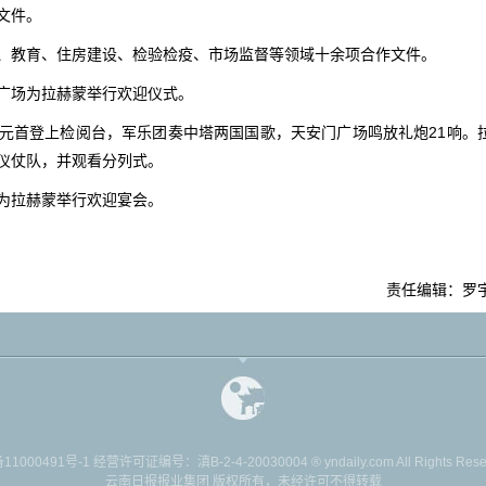
文件。
、教育、住房建设、检验检疫、市场监督等领域十余项合作文件。
广场为拉赫蒙举行欢迎仪式。
元首登上检阅台，军乐团奏中塔两国国歌，天安门广场鸣放礼炮21响。
仪仗队，并观看分列式。
为拉赫蒙举行欢迎宴会。
责任编辑：罗
11000491号-1
经营许可证编号：滇B-2-4-20030004 ® yndaily.com All Rights Reserv
云南日报报业集团 版权所有，未经许可不得转载