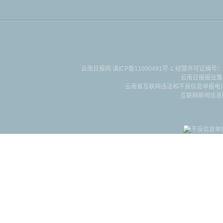
云南日报网
滇ICP备11000491号-1
经营许可证编号：滇B-2-4-
云南日报报业集
云南省互联网违法和不良信息举报电话：087
互联网新闻信息服