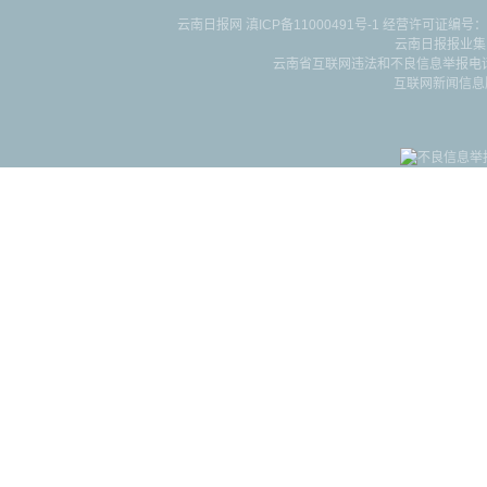
云南日报网
滇ICP备11000491号-1
经营许可证编号：滇B-2-4-
云南日报报业集
云南省互联网违法和不良信息举报电话：087
互联网新闻信息服