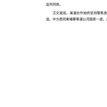
运共同体。
汪文斌说，澜湄合作始终坚持聚焦发
谊。中方愿同柬埔寨等湄公河国家一道，