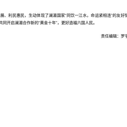
展、利民惠民，生动体现了澜湄国家“同饮一江水，命运紧相连”的友好
共同开启澜湄合作新的“黄金十年”，更好造福六国人民。
责任编辑：罗