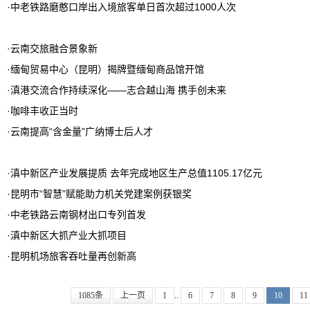
·
中老铁路磨憨口岸出入境旅客单日首次超过1000人次
·
云南交旅融合景象新
·
缅甸贸易中心（昆明）揭牌暨缅甸商品馆开馆
·
滇港交流合作持续深化——志合越山海 携手创未来
·
咖啡丰收正当时
·
云南提高“含金量”广纳博士后人才
·
滇中新区产业发展提质 去年完成地区生产总值1105.17亿元
·
昆明市“智慧”赋能助力机关党建案例获银奖
·
中老铁路云南钢材出口专列首发
·
滇中新区大抓产业大抓项目
·
昆明机场旅客吞吐量再创新高
1085条
上一页
1
..
6
7
8
9
10
11