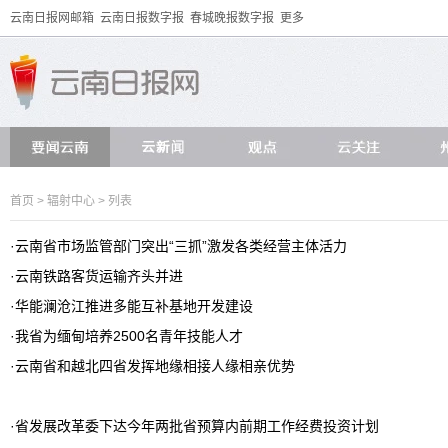
云南日报网邮箱
云南日报数字报
春城晚报数字报
更多
首页
>
辐射中心
> 列表
·
云南省市场监管部门突出“三抓”激发各类经营主体活力
·
云南铁路客货运输齐头并进
·
华能澜沧江推进多能互补基地开发建设
·
我省为缅甸培养2500名青年技能人才
·
云南省和越北四省发挥地缘相接人缘相亲优势
·
省发展改革委下达今年两批省预算内前期工作经费投资计划