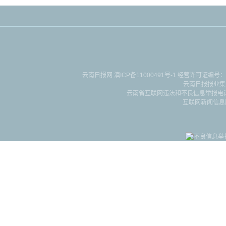
云南日报网
滇ICP备11000491号-1
经营许可证编号：滇B-2-4-
云南日报报业集
云南省互联网违法和不良信息举报电话：087
互联网新闻信息服