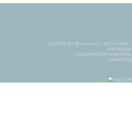
云南日报网
滇ICP备11000491号-1
经营许可证编号：滇B-2-4-
云南日报报业集
云南省互联网违法和不良信息举报电话：087
互联网新闻信息服