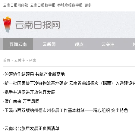
云南日报网邮箱
云南日报数字报
春城晚报数字报
更多
首页
>
云关注
> 列表
·
沪滇协作结硕果 共筑产业新高地
·
新一批国家骨干冷链物流基地确定 云南省曲靖德宏（瑞丽）入选建设
·
携手并进促进开放包容发展
·
暖自南来 万里风同
·
玉溪市西双版纳州德宏州参展工作基本就绪——精心组织 突出特色
·
云南出台旅居发展正负面清单