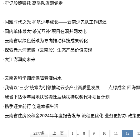
·
牢记殷殷嘱托 高举队旗跟党走
·
闪耀时代之光 护航少年成长——云南少先队工作综述
·
国内单体最大“茶光互补”项目在滇并网发电
·
云南省以绿色低碳为导向推动科技成果转化
·
探索赤水河流域（云南段）生态产品价值实现
·
大江澎湃向未来
·
云南省科学调度保障春灌供水
·
我省以“三茶”统筹为引领推动云茶产业高质量发展——点绿成金 四海
·
我省下达今年易地扶贫搬迁后续扶持以奖代补项目计划
·
携手逐梦前行 创造幸福生活
·
云南省住房公积金2024年年度报告发布 流程更优化 业务更好办 政策
2377条
上一页
1
..
8
9
10
11
12
1