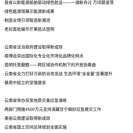
·
我省以新能源船舶驱动绿色航运——一湖新舟过 万顷碧波荡
·
绿色能源馆展示能源新成果
·
制造业馆引领智造新潮流
·
老挝首批输华芒果抵达昆明
·
云南省法治政府建设取得新成效
·
南博会突出国际化专业化市场化品牌化特点
·
昆明托管磨憨——跨区域协作机制下的开放协奏曲
·
云南省全力打好污染防治攻坚战 生态环境“含金量”显著提升
·
暴雨中挺立的坚强堡垒
·
云南省举办突发地质灾害应急演练
·
两部门预拨4500万元支持滇藏甘宁做好应急救灾工作
·
美丽云南建设取得新成效
·
云南省国土空间总体规划全面实施