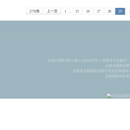
2759条
上一页
1
..
25
26
27
28
29
云南日报网
滇ICP备11000491号-1
经营许可证编号：滇B-2-4-
云南日报报业集
云南省互联网违法和不良信息举报电话：087
互联网新闻信息服