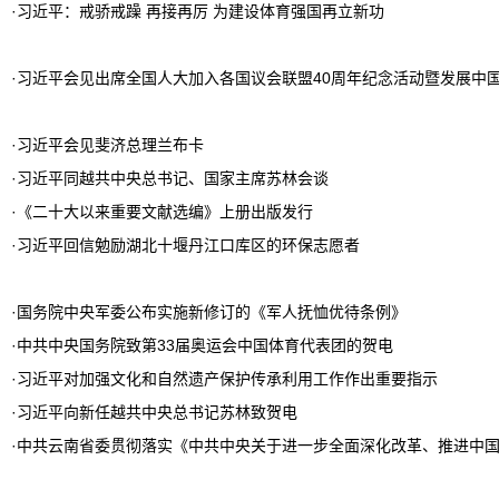
·
习近平：戒骄戒躁 再接再厉 为建设体育强国再立新功
·
习近平会见出席全国人大加入各国议会联盟40周年纪念活动暨发展中
·
习近平会见斐济总理兰布卡
·
习近平同越共中央总书记、国家主席苏林会谈
·
《二十大以来重要文献选编》上册出版发行
·
习近平回信勉励湖北十堰丹江口库区的环保志愿者
·
国务院中央军委公布实施新修订的《军人抚恤优待条例》
·
中共中央国务院致第33届奥运会中国体育代表团的贺电
·
习近平对加强文化和自然遗产保护传承利用工作作出重要指示
·
习近平向新任越共中央总书记苏林致贺电
·
中共云南省委贯彻落实《中共中央关于进一步全面深化改革、推进中