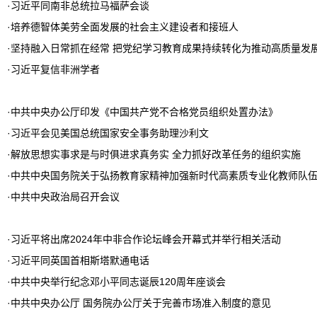
·
习近平同南非总统拉马福萨会谈
·
培养德智体美劳全面发展的社会主义建设者和接班人
·
坚持融入日常抓在经常 把党纪学习教育成果持续转化为推动高质量发
·
习近平复信非洲学者
·
中共中央办公厅印发《中国共产党不合格党员组织处置办法》
·
习近平会见美国总统国家安全事务助理沙利文
·
解放思想实事求是与时俱进求真务实 全力抓好改革任务的组织实施
·
中共中央国务院关于弘扬教育家精神加强新时代高素质专业化教师队
·
中共中央政治局召开会议
·
习近平将出席2024年中非合作论坛峰会开幕式并举行相关活动
·
习近平同英国首相斯塔默通电话
·
中共中央举行纪念邓小平同志诞辰120周年座谈会
·
中共中央办公厅 国务院办公厅关于完善市场准入制度的意见