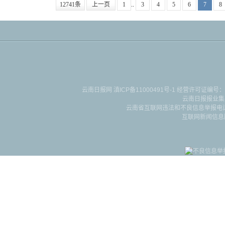
12741条
上一页
1
..
3
4
5
6
7
8
云南日报网
滇ICP备11000491号-1
经营许可证编号：滇B-2-4-
云南日报报业集
云南省互联网违法和不良信息举报电话：087
互联网新闻信息服