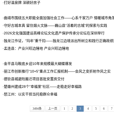
·
打好温泉牌 深耕好房子
·
曲靖市围绕五大职能全面加强社会工作——心系千家万户 情暖城市角
·
守好古城本真 留住烟火文脉——巍山县“活着的古城”的探索与实践
·
2026文化强国建设高峰论坛文化遗产保护传承分论坛在深圳举行
·
独龙江作证，“玛牟”重千钧——独龙江边境派出所树立和践行正确政绩
·
孟连县：产业兴旺边陲地 产业兴旺边陲地
·
金平县马鞍底乡迎10年来规模最大蝴蝶爆发
·
丽江市创新推行“10+5”重点工作汇报机制——会风之变折射作风之实
·
德钦县城避险搬迁项目首批安置房交付
·
楚雄州建成28个“幸福里”社区——走稳走好幸福路
·
怒江州：以实干担当托稳群众幸福
3494条
上一页
1
2
3
4
5
6
7