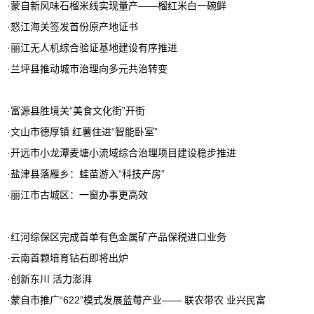
·
蒙自新风味石榴米线实现量产——榴红米白一碗鲜
·
怒江海关签发首份原产地证书
·
丽江无人机综合验证基地建设有序推进
·
兰坪县推动城市治理向多元共治转变
·
富源县胜境关“美食文化街”开街
·
文山市德厚镇 红薯住进“智能卧室”
·
开远市小龙潭麦塘小流域综合治理项目建设稳步推进
·
盐津县落雁乡：蛙苗游入“科技产房”
·
丽江市古城区：一窗办事更高效
·
红河综保区完成首单有色金属矿产品保税进口业务
·
云南首颗培育钻石即将出炉
·
创新东川 活力澎湃
·
蒙自市推广“622”模式发展蓝莓产业—— 联农带农 业兴民富