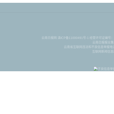
云南日报网
滇ICP备11000491号-1
经营许可证编号：滇B-2-4-
云南日报报业集
云南省互联网违法和不良信息举报电话：087
互联网新闻信息服