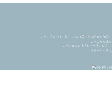
云南日报网
滇ICP备11000491号-1
经营许可证编号：滇B-2-4-
云南日报报业集
云南省互联网违法和不良信息举报电话：087
互联网新闻信息服