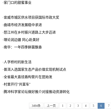
·
家门口的甜蜜事业
·
宣威市城区供水项目获国际市政大奖
·
曲靖市经济发展稳中求进
·
怒江州在乡村振兴道路上大步迈进
·
理论润边疆 同心赴美好
·
南华：一年四季鲜菌飘香
·
人字桥村的新生活
·
普洱入选国家生态产品价值实现机制试点
·
全省最大直径盾构管片在昆始发
·
村里开行“共富车”
·
腾冲科学家论坛做好推介对接推动资源转化
3494条
上一页
1
2
3
4
5
6
7