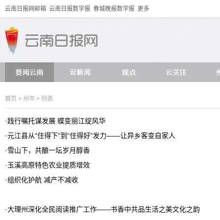
云南日报网邮箱
云南日报数字报
春城晚报数字报
更多
首页
>
州市
> 列表
·
践行嘱托谋发展 蝶变丽江绽风华
·
元江县从“住得下”到“住得好”发力——让异乡客变自家人
·
雪山下，共酿一坛岁月醇香
·
玉溪高原特色农业提质增效
·
组织化护航 减产不减收
·
大理州深化全民阅读推广工作——书香中共品生活之美文化之韵