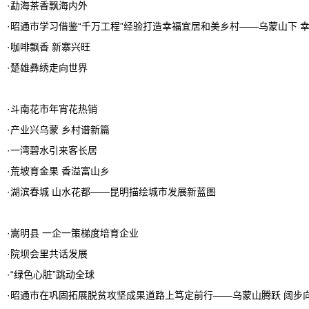
·
勐海茶香飘海内外
·
昭通市学习借鉴“千万工程”经验打造幸福宜居和美乡村——乌蒙山下 
·
咖啡飘香 新寨兴旺
·
楚雄彝绣走向世界
·
斗南花市年宵花热销
·
产业兴乌蒙 乡村谱新篇
·
一湾碧水引来客长居
·
荒坡育金果 香溢富山乡
·
湖滨春城 山水花都——昆明描绘城市发展新蓝图
·
嵩明县 一企一策梯度培育企业
·
院坝会里共话发展
·
“绿色心脏”跳动全球
·
昭通市在巩固拓展脱贫攻坚成果道路上笃定前行——乌蒙山腾跃 阔步