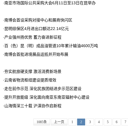
·
南亚市场国际公共采购大会6月11日至13日在昆举办
·
南博会首设采购对接中心和展商快闪区
·
昆明综保区4月进出口额达22.14亿元
·
产业强州扬优势 蓄力奋进新征程
·
百（色）昆（明）成品油管道10年累计输油4600万吨
·
南博会首批进境展品运抵并开始布展
·
夯实航旅硬支撑 激活消费新场景
·
云南省物流枢纽建设提质增效
·
走在前作示范 深化民族团结进步示范区建设
·
提升开放能级 深化面向南亚东南亚辐射中心建设
·
山海情深三十载 沪滇协作启新程
1085条
上一页
1
2
3
4
5
6
7