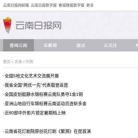
云南日报网邮箱
云南日报数字报
春城晚报数字报
更多
首页
>
文体
> 列表
·
全国5地文化艺术交流展开展
·
我省全国“两优一先”代表载誉返昆
·
全国皮划艇静水锦标赛云南队勇夺1金1铜
·
亚洲山地自行车锦标赛云南运动员连斩多金
·
近80部中外影片锁定暑期档上映
·
云南省花灯剧院原创花灯剧《繁漪》在昆首演