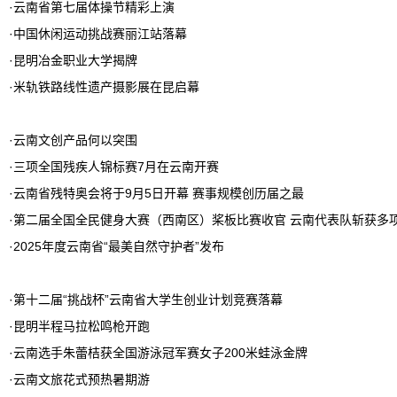
·
云南省第七届体操节精彩上演
·
中国休闲运动挑战赛丽江站落幕
·
昆明冶金职业大学揭牌
·
米轨铁路线性遗产摄影展在昆启幕
·
云南文创产品何以突围
·
三项全国残疾人锦标赛7月在云南开赛
·
云南省残特奥会将于9月5日开幕 赛事规模创历届之最
·
第二届全国全民健身大赛（西南区）桨板比赛收官 云南代表队斩获多
·
2025年度云南省“最美自然守护者”发布
·
第十二届“挑战杯”云南省大学生创业计划竞赛落幕
·
昆明半程马拉松鸣枪开跑
·
云南选手朱蕾桔获全国游泳冠军赛女子200米蛙泳金牌
·
云南文旅花式预热暑期游