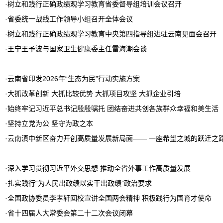
·
树立和践行正确政绩观学习教育省委督导组培训会议召开
·
省委统一战线工作领导小组召开全体会议
·
树立和践行正确政绩观学习教育中央第四指导组进驻云南见面会召开
·
王宁王予波与国家卫生健康委主任雷海潮会谈
·
云南省印发2026年“生态为民”行动实施方案
·
大抓改革创新 大抓比较优势 大抓项目攻坚 大抓企业引培
·
始终牢记习近平总书记殷殷嘱托 团结奋进共创各族群众幸福和美生活
·
坚持立党为公 坚守为政之本
·
云南滇中新区奋力开创高质量发展新局面—— 一座希望之城的跃迁之
·
深入学习贯彻习近平外交思想 推动全省外事工作高质量发展
·
扎实践行“为人民出政绩以实干出政绩”政治要求
·
全国政协委员李孝轩回校宣讲全国两会精神 积极践行为国育才使命
·
省十四届人大常委会第二十二次会议闭幕