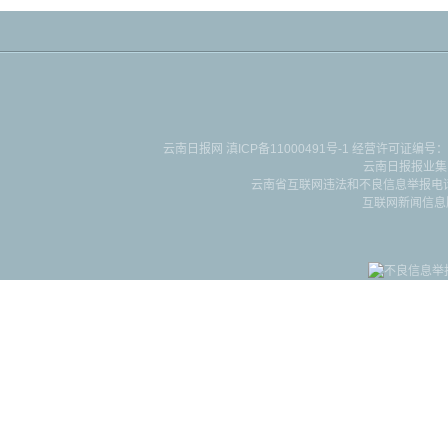
云南日报网
滇ICP备11000491号-1
经营许可证编号：滇B-2-4-
云南日报报业集
云南省互联网违法和不良信息举报电话：087
互联网新闻信息服