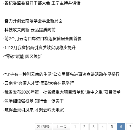
·
省纪委监委召开干部大会 王宁主持并讲话
·
奋力开创云南法学会事业新局面
·
科技攻关向新 云品提质向前
·
前2个月云南口岸进口榴莲货值居全国首位
·
1至2月我省招商引资质效实现稳步提升
·
“零碳”赋能 园区焕新
·
“守护有一种叫云南的生活”公安民警先进事迹宣讲活动在昆举行
·
云南省“兴滇人才奖”表彰大会在昆举行
·
我省发布2026年第一批省级重大项目清单和“重中之重”项目清单
·
深学细悟强根基 知行合一促实干
·
筑得金巢引凤来 才聚云岭天地宽
21428条
上一页
1
2
3
4
5
6
7