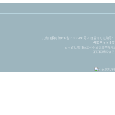
云南日报网
滇ICP备11000491号-1
经营许可证编号：滇B-2-4-
云南日报报业集
云南省互联网违法和不良信息举报电话：087
互联网新闻信息服