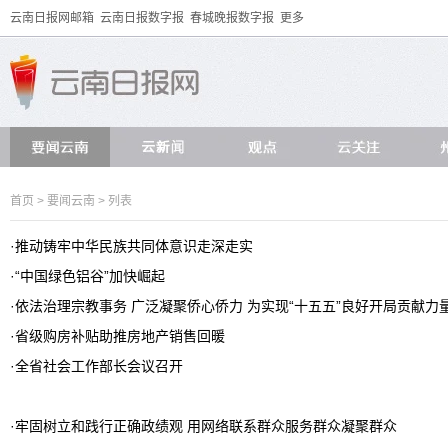
云南日报网邮箱
云南日报数字报
春城晚报数字报
更多
首页
>
要闻云南
> 列表
·
推动铸牢中华民族共同体意识走深走实
·
“中国绿色铝谷”加快崛起
·
依法治理宗教事务 广泛凝聚侨心侨力 为实现“十五五”良好开局贡献力
·
省级购房补贴助推房地产销售回暖
·
全省社会工作部长会议召开
·
牢固树立和践行正确政绩观 用网络联系群众服务群众凝聚群众