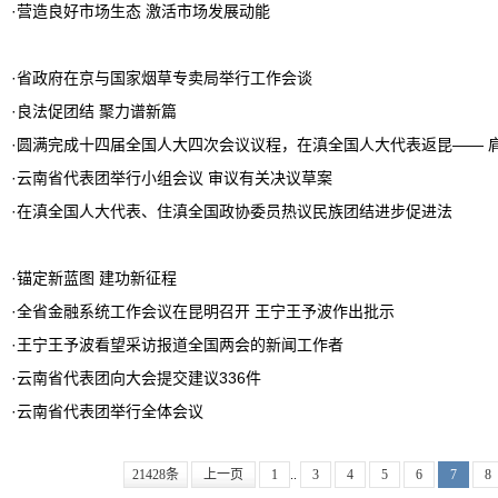
·
营造良好市场生态 激活市场发展动能
·
省政府在京与国家烟草专卖局举行工作会谈
·
良法促团结 聚力谱新篇
·
圆满完成十四届全国人大四次会议议程，在滇全国人大代表返昆—— 肩
·
云南省代表团举行小组会议 审议有关决议草案
·
在滇全国人大代表、住滇全国政协委员热议民族团结进步促进法
·
锚定新蓝图 建功新征程
·
全省金融系统工作会议在昆明召开 王宁王予波作出批示
·
王宁王予波看望采访报道全国两会的新闻工作者
·
云南省代表团向大会提交建议336件
·
云南省代表团举行全体会议
21428条
上一页
1
..
3
4
5
6
7
8