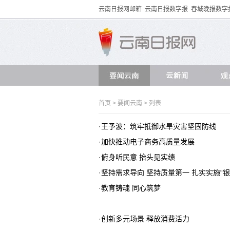
云南日报网邮箱
云南日报数字报
春城晚报数字
首页
>
要闻云南
> 列表
·
王予波：筑牢抵御水旱灾害坚固防线
·
加快推动电子商务高质量发展
·
俯身听民意 抬头见实绩
·
坚持需求导向 坚持质量第一 扎实实施“
·
教育铸魂 同心筑梦
·
创新多元场景 释放消费活力