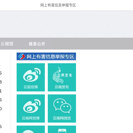
网上有害信息举报专区
5
8
1
6
0
5